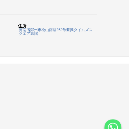
住所
河南省鄭州市松山南路262号亜興タイムズス
クエア19階