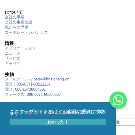
について
当社の事業
当社の生産施設
私たちの歴史
コーポレートガバナンス
情報
アプリケーション
ニュース
サービス
キャリア
接触
メールアドレス:
betty@hnsicheng.cn
電話：086-0371-63211287
電話: 086-15738804601
ファックス: 086-0371-60305637
住所
河南省鄭州市松山南路262号亜興タイムズスクエア19階
このウェブサイトでは、お客様に最高の体験をしていただくために Cookie を使用してい
ます。
もっと詳しく知る
わかった！
サイトマップ
|
プライバシーポリシー
|
利用規約
|
免責事項
|