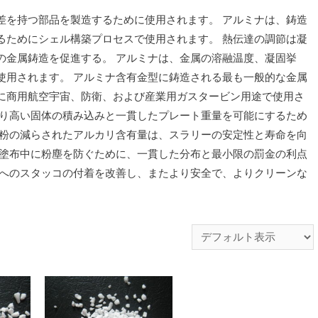
差を持つ部品を製造するために使用されます。 アルミナは、鋳造
るためにシェル構築プロセスで使用されます。 熱伝達の調節は凝
の金属鋳造を促進する。 アルミナは、金属の溶融温度、凝固挙
使用されます。 アルミナ含有金型に鋳造される最も一般的な金属
に商用航空宇宙、防衛、および産業用ガスタービン用途で使用さ
より高い固体の積み込みと一貫したプレート重量を可能にするため
ダ粉の減らされたアルカリ含有量は、スラリーの安定性と寿命を向
の塗布中に粉塵を防ぐために、一貫した分布と最小限の罰金の利点
トへのスタッコの付着を改善し、またより安全で、よりクリーンな