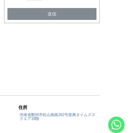
送信
住所
河南省鄭州市松山南路262号亜興タイムズス
クエア19階