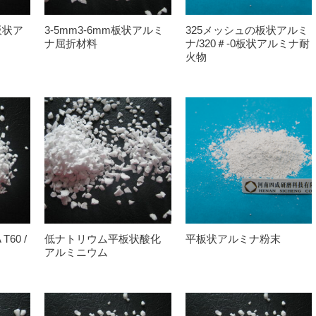
板状ア
3-5mm3-6mm板状アルミ
325メッシュの板状アルミ
ナ屈折材料
ナ/320＃-0板状アルミナ耐
火物
T60 /
低ナトリウム平板状酸化
平板状アルミナ粉末
アルミニウム