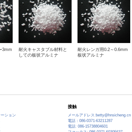
3mm
耐火キャスタブル材料と
耐火レンガ用0.2～0.6mm
しての板状アルミナ
板状アルミナ
接触
ケーション
メールアドレス:
betty@hnsicheng.cn
ス
電話：086-0371-63211287
ス
電話: 086-15738804601
ア
ファックス: 086-0371-60305637