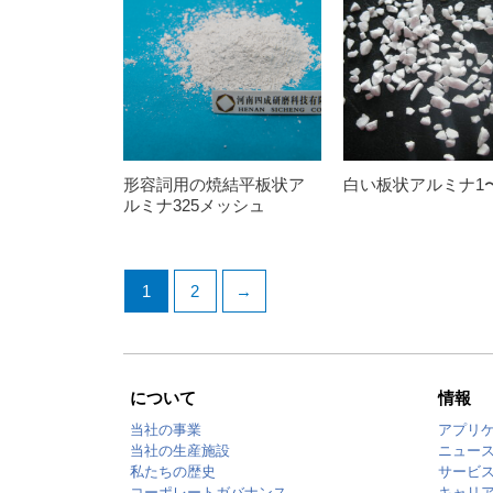
形容詞用の焼結平板状ア
白い板状アルミナ1〜
ルミナ325メッシュ
1
2
→
について
情報
当社の事業
アプリ
当社の生産施設
ニュー
私たちの歴史
サービ
コーポレートガバナンス
キャリ